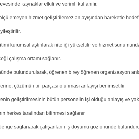
vesinde kaynaklar etkili ve verimli kullanılır.
ölçülemeyen hizmet geliştirilemez anlayışından hareketle hedefl
leştirilir.
itimi kurumsallaştırılarak niteliği yükseltilir ve hizmet sunum
ceği çalışma ortamı sağlanır.
nünde bulundurularak, öğrenen birey öğrenen organizasyon anlayış
yerine, çözümün bir parçası olunması anlayışı benimsetilir.
nin geliştirilmesinin bütün personelin işi olduğu anlayış ve yakl
 herkes tarafından bilinmesi sağlanır.
denge sağlanarak çalışanların iş doyumu göz önünde bulunduru