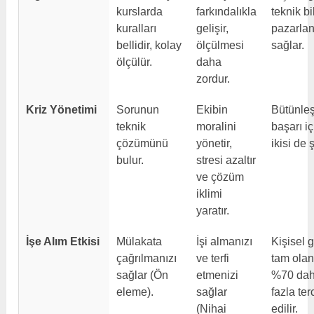
kurslarda
farkındalıkla
teknik bi
kuralları
gelişir,
pazarla
bellidir, kolay
ölçülmesi
sağlar.
ölçülür.
daha
zordur.
Kriz Yönetimi
Sorunun
Ekibin
Bütünleş
teknik
moralini
başarı iç
çözümünü
yönetir,
ikisi de ş
bulur.
stresi azaltır
ve çözüm
iklimi
yaratır.
İşe Alım Etkisi
Mülakata
İşi almanızı
Kişisel g
çağrılmanızı
ve terfi
tam olan
sağlar (Ön
etmenizi
%70 da
eleme).
sağlar
fazla ter
(Nihai
edilir.