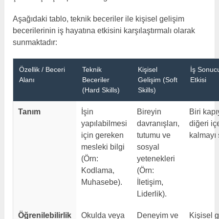
Aşağıdaki tablo, teknik beceriler ile kişisel gelişim
becerilerinin iş hayatına etkisini karşılaştırmalı olarak
sunmaktadır:
Özellik / Beceri
Teknik
Kişisel
İş Sonuc
Alanı
Beceriler
Gelişim (Soft
Etkisi
(Hard Skills)
Skills)
Tanım
İşin
Bireyin
Biri kapı
yapılabilmesi
davranışları,
diğeri iç
için gereken
tutumu ve
kalmayı 
mesleki bilgi
sosyal
(Örn:
yetenekleri
Kodlama,
(Örn:
Muhasebe).
İletişim,
Liderlik).
Öğrenilebilirlik
Okulda veya
Deneyim ve
Kişisel g